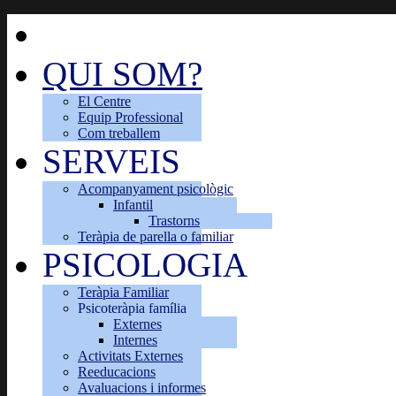
QUI SOM?
El Centre
Equip Professional
Com treballem
SERVEIS
Acompanyament psicològic
Infantil
Trastorns
Teràpia de parella o familiar
PSICOLOGIA
Teràpia Familiar
Psicoteràpia família
Externes
Internes
Activitats Externes
Reeducacions
Avaluacions i informes